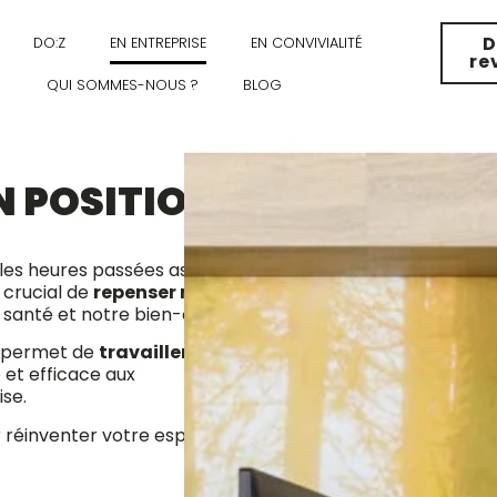
D
DO:Z
EN ENTREPRISE
EN CONVIVIALITÉ
re
QUI SOMMES-NOUS ?
BLOG
 POSITION
les heures passées assis
t crucial de
repenser notre
santé et notre bien-être.
i permet de
travailler en
 et efficace aux
se.
ur réinventer votre espace de